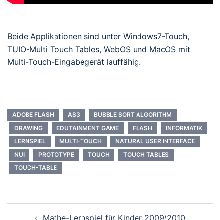
Beide Applikationen sind unter Windows7-Touch,
TUIO-Multi Touch Tables, WebOS und MacOS mit
Multi-Touch-Eingabegerät lauffähig.
ADOBE FLASH
AS3
BUBBLE SORT ALGORITHM
DRAWING
EDUTAINMENT GAME
FLASH
INFORMATIK
LERNSPIEL
MULTI-TOUCH
NATURAL USER INTERFACE
NUI
PROTOTYPE
TOUCH
TOUCH TABLES
TOUCH-TABLE
Beitrags-
Mathe-Lernspiel für Kinder 2009/2010