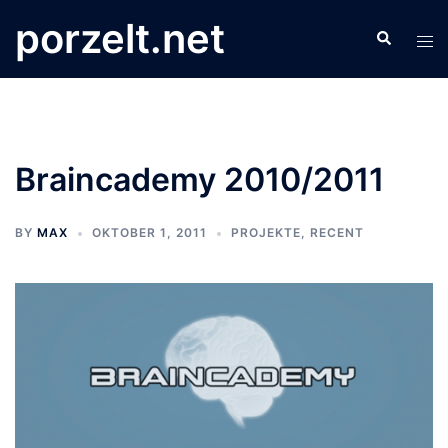
Zum
porzelt.net
Search
Inhalt
Tog
springen
men
Braincademy 2010/2011
BY
MAX
OKTOBER 1, 2011
PROJEKTE
,
RECENT