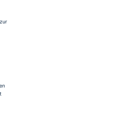
 zur
den
t