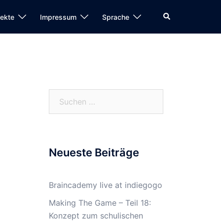
Search
jekte
Impressum
Sprache
Suchen
nach:
Neueste Beiträge
Braincademy live at indiegogo
Making The Game – Teil 18:
Konzept zum schulischen