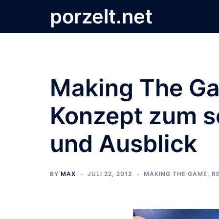
Zum
porzelt.net
Inhalt
springen
Making The Gam
Konzept zum s
und Ausblick
BY
MAX
JULI 22, 2012
MAKING THE GAME
,
R