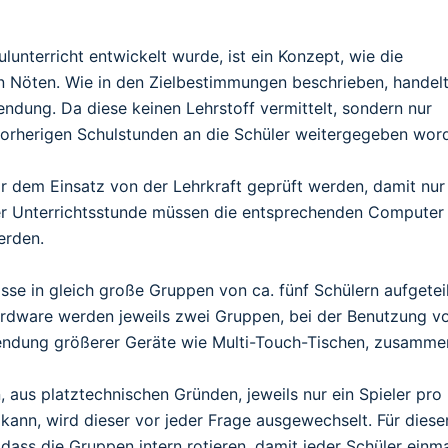
unterricht entwickelt wurde, ist ein Konzept, wie die
n Nöten. Wie in den Zielbestimmungen beschrieben, handelt
wendung. Da diese keinen Lehrstoff vermittelt, sondern nur
vorherigen Schulstunden an die Schüler weitergegeben wor
or dem Einsatz von der Lehrkraft geprüft werden, damit nur
 der Unterrichtsstunde müssen die entsprechenden Computer
erden.
asse in gleich große Gruppen von ca. fünf Schülern aufgetei
rdware werden jeweils zwei Gruppen, bei der Benutzung v
endung größerer Geräte wie Multi-Touch-Tischen, zusamme
aus platztechnischen Gründen, jeweils nur ein Spieler pro
ann, wird dieser vor jeder Frage ausgewechselt. Für diese
ass die Gruppen intern rotieren, damit jeder Schüler einm