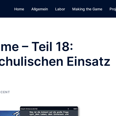
Home
Allgemein
Labor
Making the Game
Pro
e – Teil 18:
chulischen Einsatz
ECENT