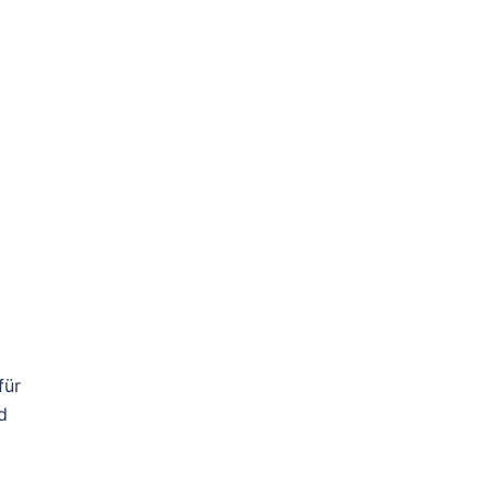
für
d