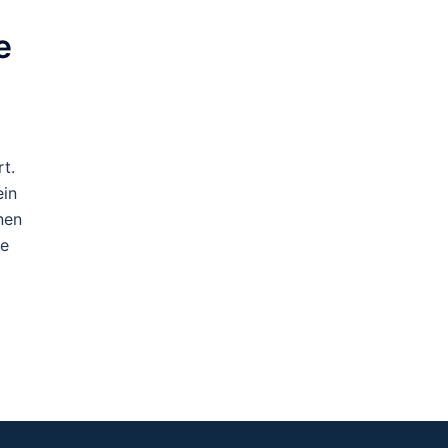
e
t.
ein
nen
te