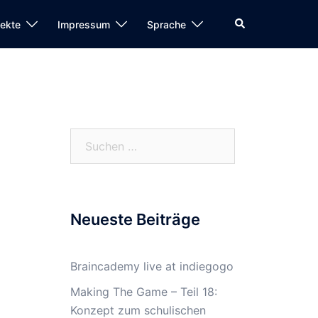
Search
jekte
Impressum
Sprache
Suchen
nach:
Neueste Beiträge
Braincademy live at indiegogo
Making The Game – Teil 18:
Konzept zum schulischen