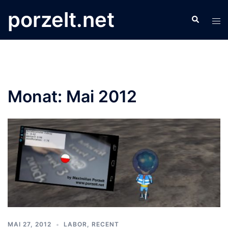
Zum
porzelt.net
Search
Inhalt
Tog
springen
men
Monat:
Mai 2012
MAI 27, 2012
LABOR
,
RECENT