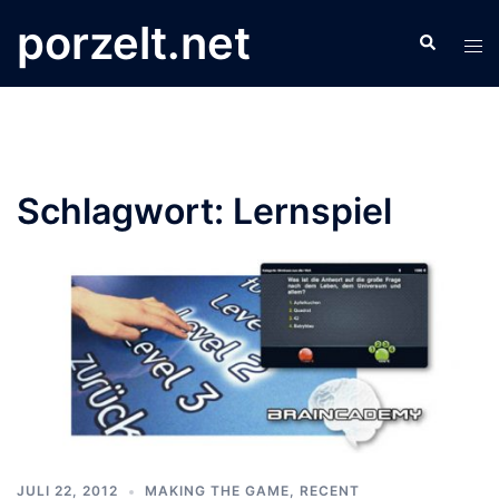
Zum
porzelt.net
Search
Inhalt
Tog
springen
men
Schlagwort:
Lernspiel
JULI 22, 2012
MAKING THE GAME
,
RECENT