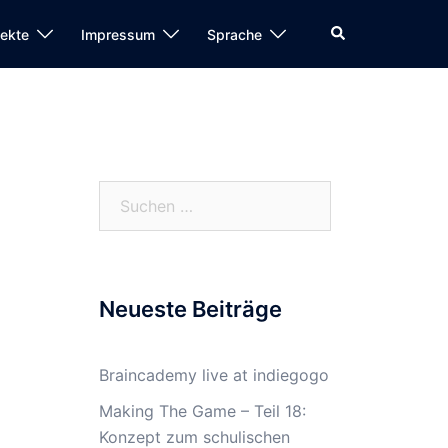
Search
jekte
Impressum
Sprache
Suchen
nach:
Neueste Beiträge
Braincademy live at indiegogo
Making The Game – Teil 18:
Konzept zum schulischen