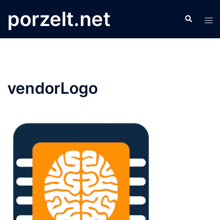
Zum
porzelt.net
Search
Inhalt
Tog
springen
men
vendorLogo