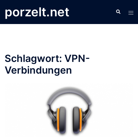
Zum
porzelt.net
Search
Inhalt
Tog
springen
men
Schlagwort:
VPN-
Verbindungen