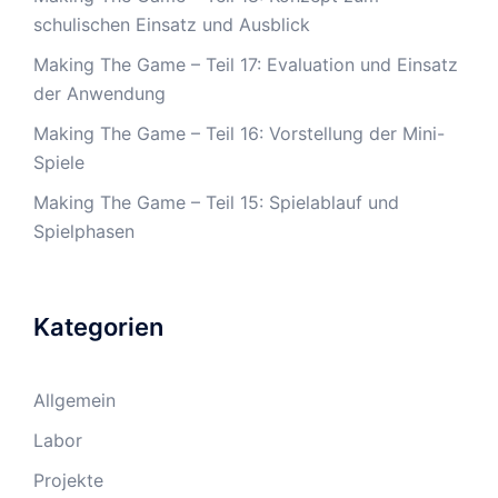
schulischen Einsatz und Ausblick
Making The Game – Teil 17: Evaluation und Einsatz
der Anwendung
Making The Game – Teil 16: Vorstellung der Mini-
Spiele
Making The Game – Teil 15: Spielablauf und
Spielphasen
Kategorien
Allgemein
Labor
Projekte