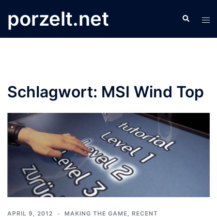
Zum
porzelt.net
Search
Inhalt
Tog
springen
men
Schlagwort:
MSI Wind Top
APRIL 9, 2012
MAKING THE GAME
,
RECENT