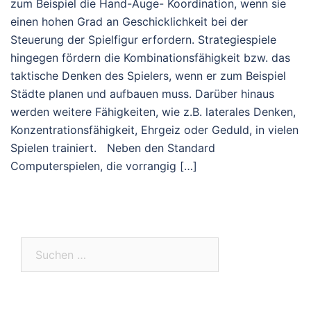
zum Beispiel die Hand-Auge- Koordination, wenn sie
einen hohen Grad an Geschicklichkeit bei der
Steuerung der Spielfigur erfordern. Strategiespiele
hingegen fördern die Kombinationsfähigkeit bzw. das
taktische Denken des Spielers, wenn er zum Beispiel
Städte planen und aufbauen muss. Darüber hinaus
werden weitere Fähigkeiten, wie z.B. laterales Denken,
Konzentrationsfähigkeit, Ehrgeiz oder Geduld, in vielen
Spielen trainiert. Neben den Standard
Computerspielen, die vorrangig […]
Suchen
nach: