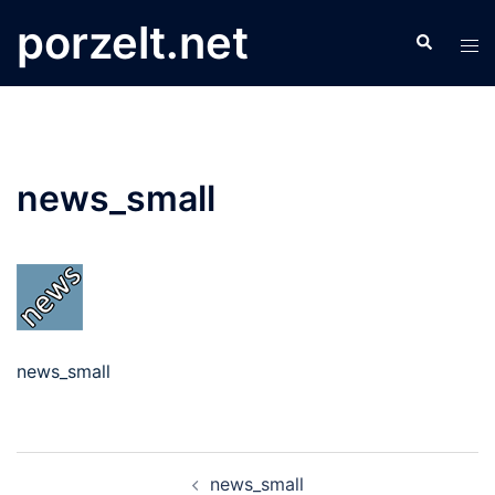
Zum
porzelt.net
Search
Inhalt
Tog
springen
men
news_small
news_small
Beitrags-
news_small