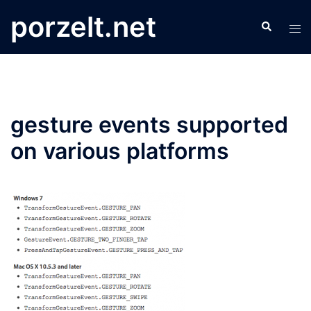
Zum
porzelt.net
Search
Inhalt
Tog
springen
men
gesture events supported
on various platforms