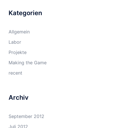
Kategorien
Allgemein
Labor
Projekte
Making the Game
recent
Archiv
September 2012
Juli 2012