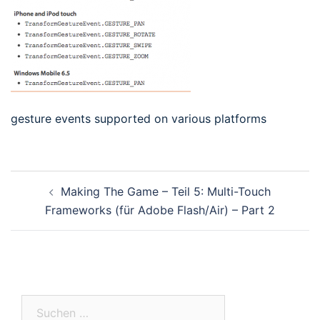
gesture events supported on various platforms
Beitrags-
Making The Game – Teil 5: Multi-Touch
Navigation
Frameworks (für Adobe Flash/Air) – Part 2
Suchen