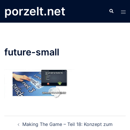
Zum
porzelt.net
Search
Inhalt
Tog
springen
men
future-small
Beitrags-
Making The Game – Teil 18: Konzept zum
Navigation