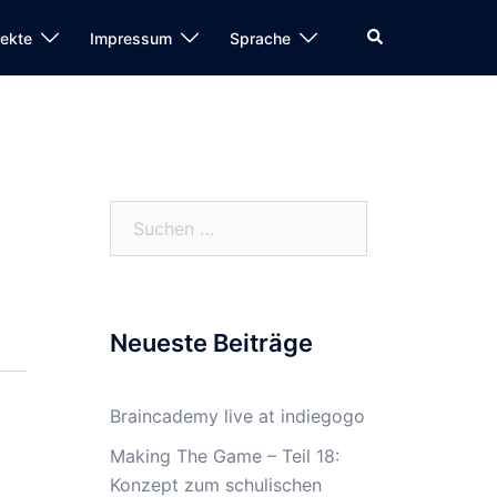
Search
jekte
Impressum
Sprache
Suchen
nach:
Neueste Beiträge
Braincademy live at indiegogo
Making The Game – Teil 18:
Konzept zum schulischen