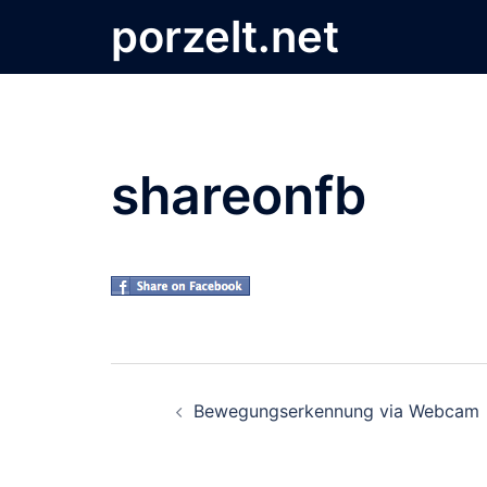
Zum
porzelt.net
Inhalt
springen
shareonfb
Beitrags-
Bewegungserkennung via Webcam
Navigation