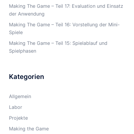
Making The Game – Teil 17: Evaluation und Einsatz
der Anwendung
Making The Game – Teil 16: Vorstellung der Mini-
Spiele
Making The Game – Teil 15: Spielablauf und
Spielphasen
Kategorien
Allgemein
Labor
Projekte
Making the Game