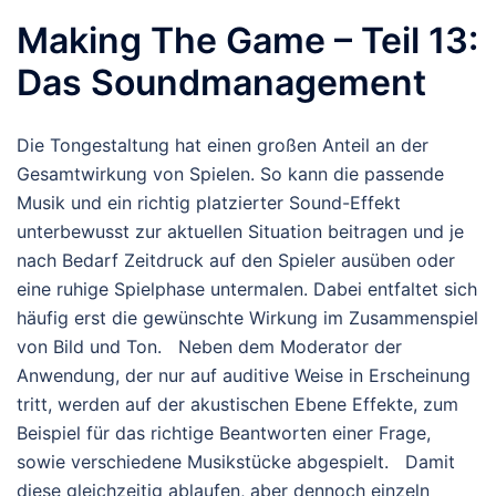
Making The Game – Teil 13:
Das Soundmanagement
Die Tongestaltung hat einen großen Anteil an der
Gesamtwirkung von Spielen. So kann die passende
Musik und ein richtig platzierter Sound-Effekt
unterbewusst zur aktuellen Situation beitragen und je
nach Bedarf Zeitdruck auf den Spieler ausüben oder
eine ruhige Spielphase untermalen. Dabei entfaltet sich
häufig erst die gewünschte Wirkung im Zusammenspiel
von Bild und Ton. Neben dem Moderator der
Anwendung, der nur auf auditive Weise in Erscheinung
tritt, werden auf der akustischen Ebene Effekte, zum
Beispiel für das richtige Beantworten einer Frage,
sowie verschiedene Musikstücke abgespielt. Damit
diese gleichzeitig ablaufen, aber dennoch einzeln