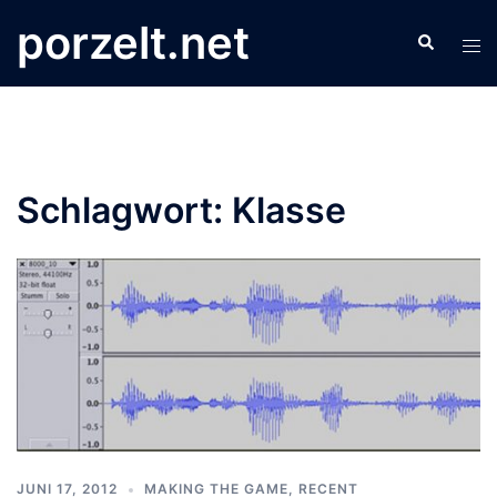
Zum
porzelt.net
Search
Inhalt
Tog
springen
men
Schlagwort:
Klasse
JUNI 17, 2012
MAKING THE GAME
,
RECENT