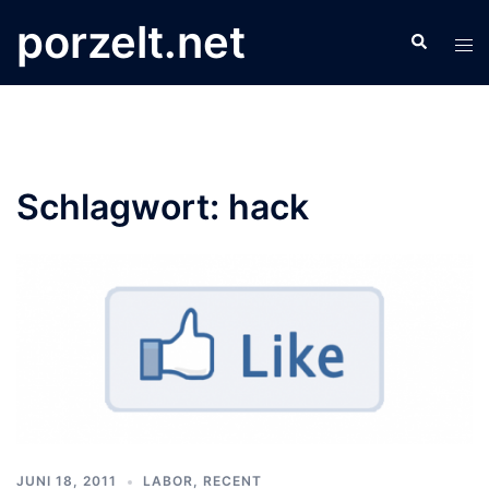
Zum
porzelt.net
Search
Inhalt
Tog
springen
men
Schlagwort:
hack
JUNI 18, 2011
LABOR
,
RECENT