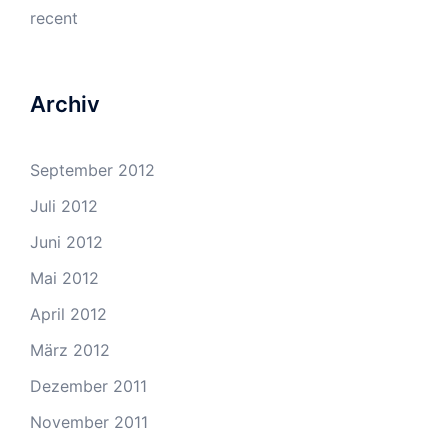
recent
Archiv
September 2012
Juli 2012
Juni 2012
Mai 2012
April 2012
März 2012
Dezember 2011
November 2011