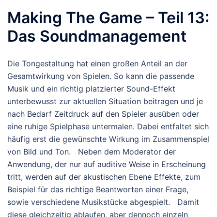
Making The Game – Teil 13:
Das Soundmanagement
Die Tongestaltung hat einen großen Anteil an der
Gesamtwirkung von Spielen. So kann die passende
Musik und ein richtig platzierter Sound-Effekt
unterbewusst zur aktuellen Situation beitragen und je
nach Bedarf Zeitdruck auf den Spieler ausüben oder
eine ruhige Spielphase untermalen. Dabei entfaltet sich
häufig erst die gewünschte Wirkung im Zusammenspiel
von Bild und Ton. Neben dem Moderator der
Anwendung, der nur auf auditive Weise in Erscheinung
tritt, werden auf der akustischen Ebene Effekte, zum
Beispiel für das richtige Beantworten einer Frage,
sowie verschiedene Musikstücke abgespielt. Damit
diese gleichzeitig ablaufen, aber dennoch einzeln