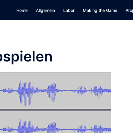
Home
Allgemein
Labor
Making the Game
Pro
spielen