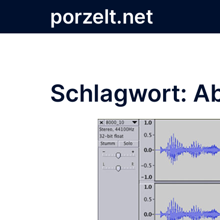
Zum
porzelt.net
Inhalt
springen
Schlagwort:
Ab