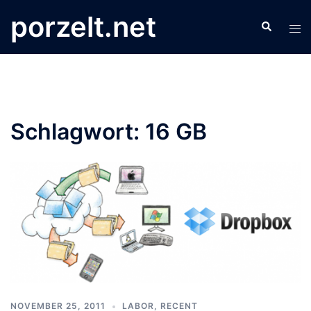
Zum
porzelt.net
Search
Inhalt
Tog
springen
men
Schlagwort:
16 GB
NOVEMBER 25, 2011
LABOR
,
RECENT