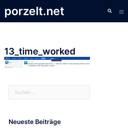
Zum
porzelt.net
Search
Inhalt
Tog
springen
men
13_time_worked
Suchen
nach:
Neueste Beiträge